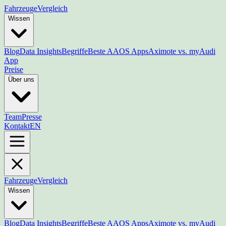
Fahrzeuge
Vergleich
Wissen
Blog
Data Insights
Begriffe
Beste AAOS Apps
Aximote vs. myAudi
App
Preise
Über uns
Team
Presse
Kontakt
EN
Fahrzeuge
Vergleich
Wissen
Blog
Data Insights
Begriffe
Beste AAOS Apps
Aximote vs. myAudi