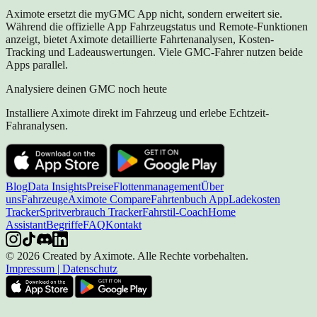
Aximote ersetzt die myGMC App nicht, sondern erweitert sie.
Während die offizielle App Fahrzeugstatus und Remote-Funktionen
anzeigt, bietet Aximote detaillierte Fahrtenanalysen, Kosten-
Tracking und Ladeauswertungen. Viele GMC-Fahrer nutzen beide
Apps parallel.
Analysiere deinen GMC noch heute
Installiere Aximote direkt im Fahrzeug und erlebe Echtzeit-
Fahranalysen.
Blog
Data Insights
Preise
Flottenmanagement
Über
uns
Fahrzeuge
Aximote Compare
Fahrtenbuch App
Ladekosten
Tracker
Spritverbrauch Tracker
Fahrstil-Coach
Home
Assistant
Begriffe
FAQ
Kontakt
© 2026 Created by Aximote. Alle Rechte vorbehalten.
Impressum
|
Datenschutz