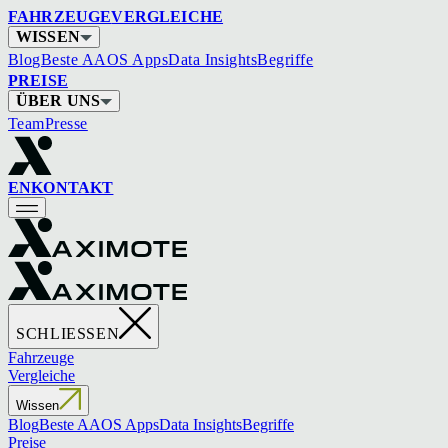
FAHRZEUGE
VERGLEICHE
WISSEN
Blog
Beste AAOS Apps
Data Insights
Begriffe
PREISE
ÜBER UNS
Team
Presse
EN
KONTAKT
SCHLIESSEN
Fahrzeuge
Vergleiche
Wissen
Blog
Beste AAOS Apps
Data Insights
Begriffe
Preise