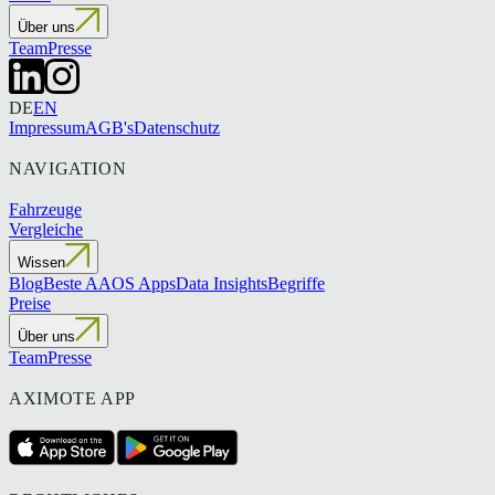
Über uns
Team
Presse
DE
EN
Impressum
AGB's
Datenschutz
NAVIGATION
Fahrzeuge
Vergleiche
Wissen
Blog
Beste AAOS Apps
Data Insights
Begriffe
Preise
Über uns
Team
Presse
AXIMOTE APP